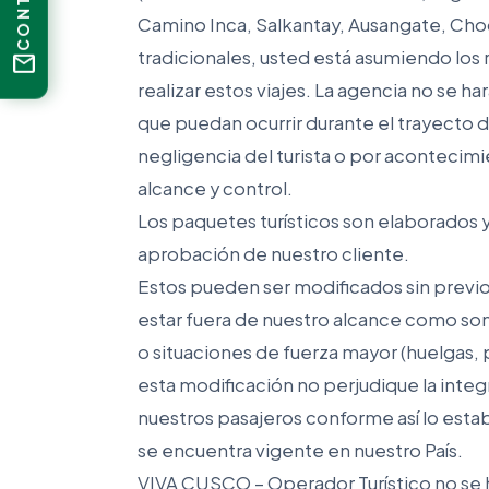
Camino Inca, Salkantay, Ausangate, Choqu
tradicionales, usted está asumiendo los 
mail
realizar estos viajes. La agencia no se 
que puedan ocurrir durante el trayecto d
negligencia del turista o por acontecim
alcance y control.
Los paquetes turísticos son elaborados 
aprobación de nuestro cliente.
Estos pueden ser modificados sin previ
estar fuera de nuestro alcance como son
o situaciones de fuerza mayor (huelgas,
esta modificación no perjudique la integ
nuestros pasajeros conforme así lo estab
se encuentra vigente en nuestro País.
VIVA CUSCO – Operador Turístico no se 