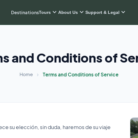
expand_more
expand_more
expand_more
Destinations
Tours
About Us
Support & Legal
s and Conditions of Se
Home
Terms and Conditions of Service
e su elección, sin duda, haremos de su viaje