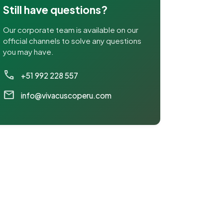
Still have questions?
Our corporate team is available on our
official channels to solve any questions
you may have.
call
+51 992 228 557
mail
info@vivacuscoperu.com