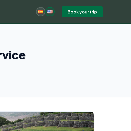
Book your trip
rvice