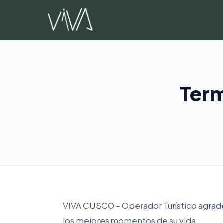
Skip
to
content
Term
VIVA CUSCO – Operador Turístico agradec
los mejores momentos de su vida.