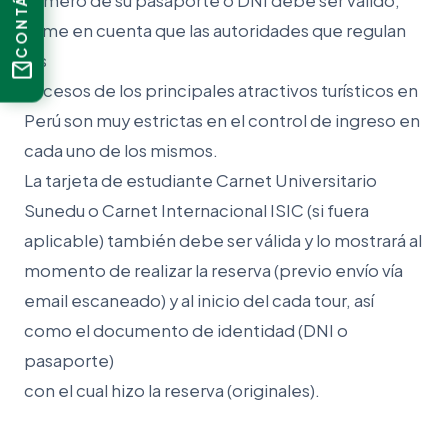
número de su pasaporte o DNI debe ser válido,
tome en cuenta que las autoridades que regulan
los
mail
accesos de los principales atractivos turísticos en
Perú son muy estrictas en el control de ingreso en
cada uno de los mismos.
La tarjeta de estudiante Carnet Universitario
Sunedu o Carnet Internacional ISIC (si fuera
aplicable) también debe ser válida y lo mostrará al
momento de realizar la reserva (previo envío vía
email escaneado) y al inicio del cada tour, así
como el documento de identidad (DNI o
pasaporte)
con el cual hizo la reserva (originales).