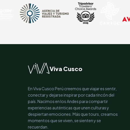
Viva Cusco
En Viva Cusco Perú creemos que viajar es sentir,
conectar y dejarse inspirar por cada rincón del
país. Nacimos en los Andes para compartir
experiencias auténticas que unen culturas y
despiertan emociones. Más que tours, creamos
momentos que se viven, se sienten y se
recuerdan.