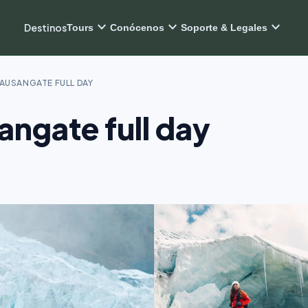
expand_more
expand_more
expand_more
Destinos
Tours
Conócenos
Soporte & Legales
 AUSANGATE FULL DAY
angate full day