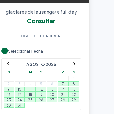
glaciares del ausangate full day
Consultar
ELIGE TU FECHA DE VIAJE
Seleccionar Fecha
1
chevron_left
chevron_right
AGOSTO 2026
D
L
M
M
J
V
S
1
2
3
4
5
6
7
8
9
10
11
12
13
14
15
16
17
18
19
20
21
22
23
24
25
26
27
28
29
30
31