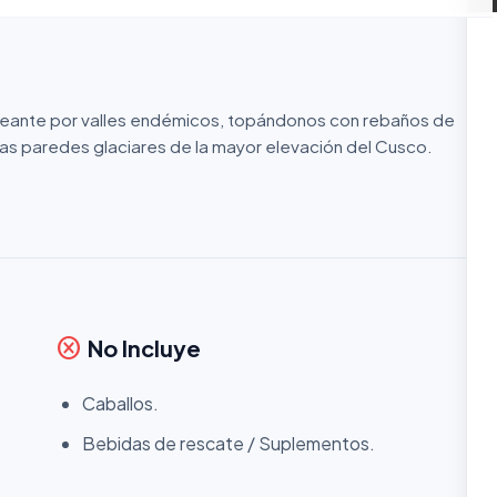
nteante por valles endémicos, topándonos con rebaños de
sas paredes glaciares de la mayor elevación del Cusco.
cancel
No Incluye
Caballos.
Bebidas de rescate / Suplementos.