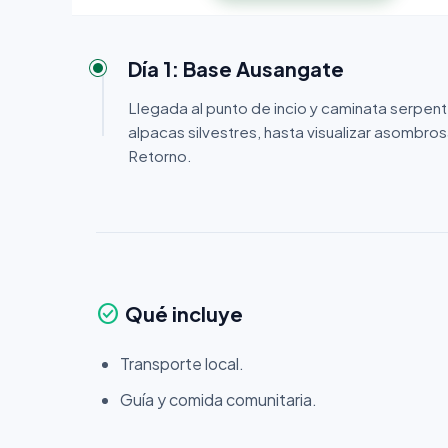
Día 1: Base Ausangate
Llegada al punto de incio y caminata serpe
alpacas silvestres, hasta visualizar asombro
Retorno.
check_circle
Qué incluye
Transporte local.
Guía y comida comunitaria.