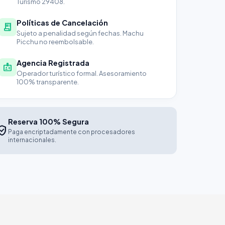
Turismo 29408.
Políticas de Cancelación
receipt_long
Sujeto a penalidad según fechas. Machu
Picchu no reembolsable.
Agencia Registrada
badge
Operador turístico formal. Asesoramiento
100% transparente.
Reserva 100% Segura
fied_user
Paga encriptadamente con procesadores
internacionales.