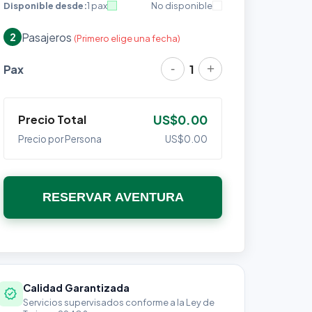
Disponible desde:
1 pax
No disponible
Pasajeros
2
(Primero elige una fecha)
-
+
Pax
1
Precio Total
US$0.00
Precio por Persona
US$0.00
RESERVAR AVENTURA
Calidad Garantizada
verified
Servicios supervisados conforme a la Ley de