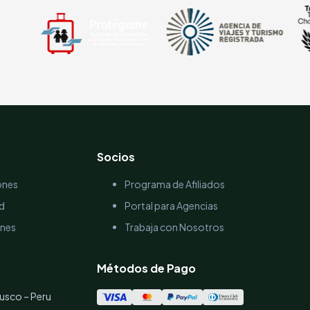
Socios
ones
Programa de Afiliados
ad
Portal para Agencias
ones
Trabaja con Nosotros
Métodos de Pago
usco – Peru