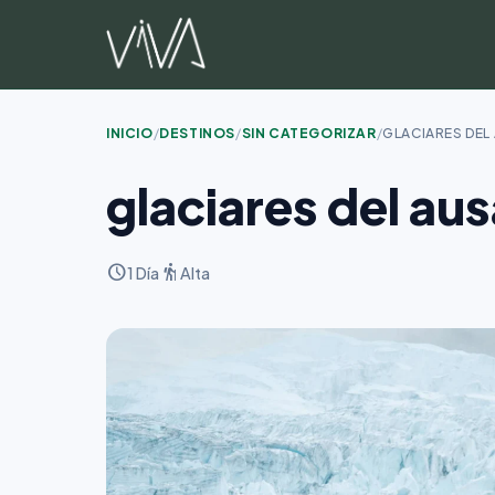
Saltar
al
contenido
INICIO
/
DESTINOS
/
SIN CATEGORIZAR
/
GLACIARES DEL
glaciares del aus
schedule
hiking
1 Día
Alta