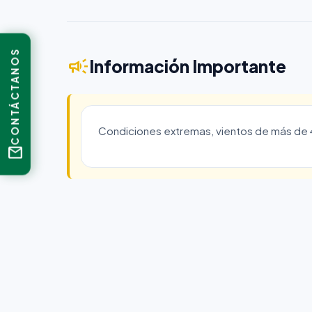
CONTÁCTANOS
campaign
Información Importante
Condiciones extremas, vientos de más d
mail