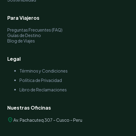
Para Viajeros
Preguntas Frecuentes (FAQ)
Guías de Destino
Blog de Viajes
Legal
Términos y Condiciones
Política de Privacidad
Libro de Reclamaciones
Nuestras Oficinas
location_on
Av. Pachacuteq 307 – Cusco – Peru