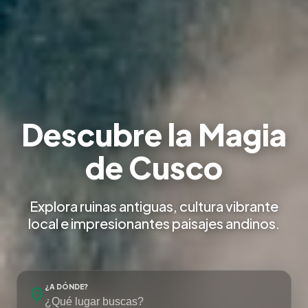
Descubre la Magia
de Cusco
Explora ruinas antiguas, cultura vibrante
local e impresionantes paisajes andinos.
¿A DÓNDE?
location_on