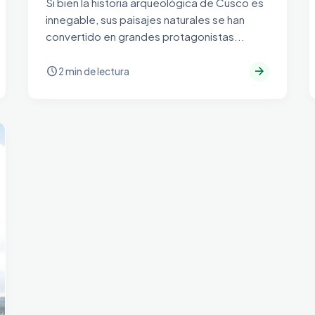
Si bien la historia arqueológica de Cusco es
innegable, sus paisajes naturales se han
convertido en grandes protagonistas...
arrow_forward
schedule
2 min de lectura