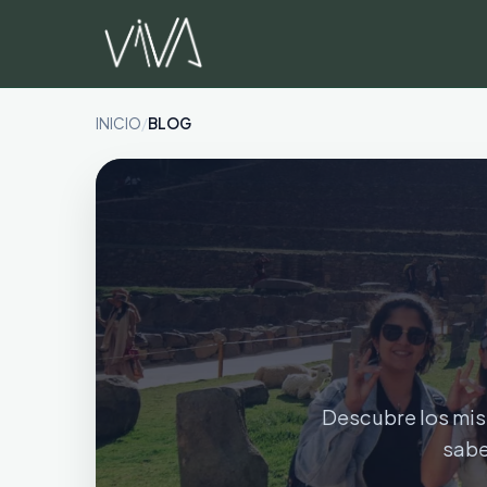
Saltar
al
contenido
INICIO
/
BLOG
Descubre los mist
sabe