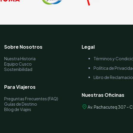
Sobre Nosotros
Legal
Nuestra Historia
Términos y Condici
Equipo Cusco
Política de Privacid
Sostenibilidad
Libro de Reclamaci
Para Viajeros
Nuestras Oficinas
Preguntas Frecuentes (FAQ)
Guías de Destino
location_on
Av. Pachacuteq 307 – C
Blog de Viajes