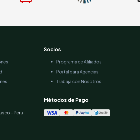
Socios
ones
Programa de Afiliados
ad
Portal para Agencias
ones
Trabaja con Nosotros
Métodos de Pago
usco – Peru