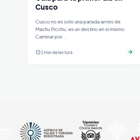
Cusco
Cusco no es solo una parada antes de
Machu Picchu; es un destino en sí mismo.
Caminar por...
arrow_forward
schedule
2 min de lectura