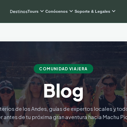
expand_more
expand_more
expand_more
Destinos
Tours
Conócenos
Soporte & Legales
COMUNIDAD VIAJERA
Blog
erios de los Andes, guías de expertos locales y tod
r antes de tu próxima gran aventura hacia Machu Pi