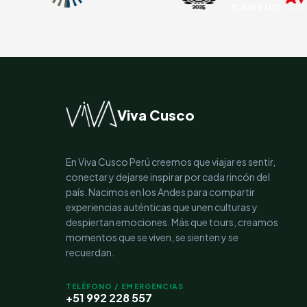
Viva Cusco
En Viva Cusco Perú creemos que viajar es sentir,
conectar y dejarse inspirar por cada rincón del
país. Nacimos en los Andes para compartir
experiencias auténticas que unen culturas y
despiertan emociones. Más que tours, creamos
momentos que se viven, se sienten y se
recuerdan.
TELÉFONO / EMERGENCIAS
+51 992 228 557