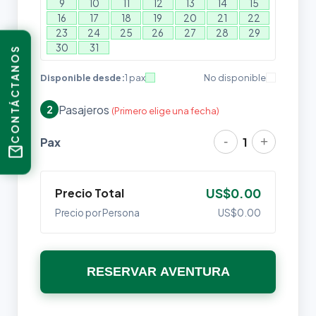
9
10
11
12
13
14
15
16
17
18
19
20
21
22
23
24
25
26
27
28
29
30
31
CONTÁCTANOS
Disponible desde:
1 pax
No disponible
Pasajeros
2
(Primero elige una fecha)
-
+
Pax
1
mail
Precio Total
US$0.00
Precio por Persona
US$0.00
RESERVAR AVENTURA