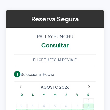
Reserva Segura
PALLAY PUNCHU
Consultar
ELIGE TU FECHA DE VIAJE
Seleccionar Fecha
1
chevron_left
chevron_right
AGOSTO 2026
D
L
M
M
J
V
S
1
2
3
4
5
6
7
8