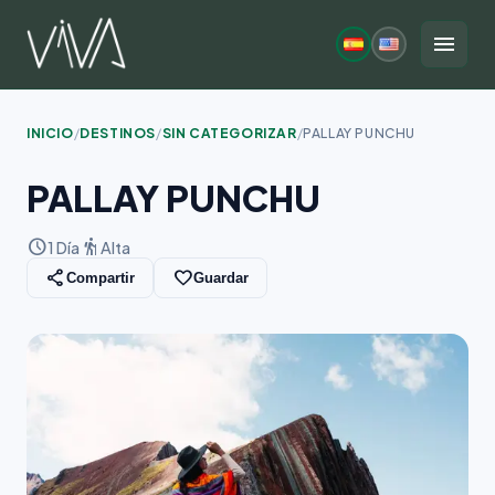
Saltar
al
menu
contenido
INICIO
/
DESTINOS
/
SIN CATEGORIZAR
/
PALLAY PUNCHU
PALLAY PUNCHU
schedule
hiking
1 Día
Alta
share
favorite_border
Compartir
Guardar