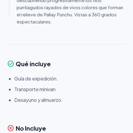
descubriendo progresivamente los filos
puntiagudos rayados de vivos colores que forman
el relieve de Pallay Punchu. Vistas a 360 grados
espectaculares.
check_circle
Qué incluye
Guía de expedición.
Transporte minivan.
Desayuno y almuerzo.
cancel
No Incluye