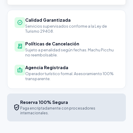
Calidad Garantizada
verified
Servicios supervisados conforme a la Ley de
Turismo 29408.
Políticas de Cancelación
receipt_long
Sujeto a penalidad según fechas. Machu Picchu
no reembolsable.
Agencia Registrada
badge
Operador turístico formal. Asesoramiento 100%
transparente.
Reserva 100% Segura
verified_user
Paga encriptadamente con procesadores
internacionales.