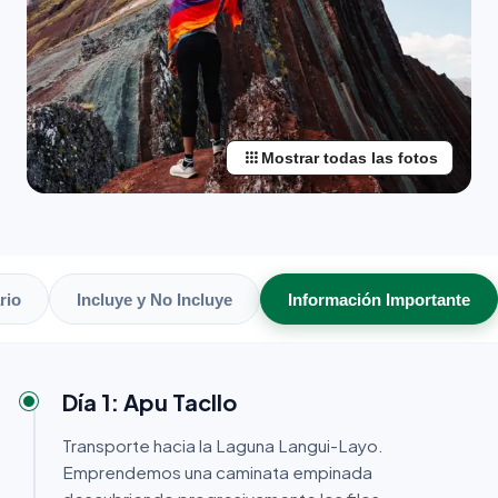
apps
Mostrar todas las fotos
ario
Incluye y No Incluye
Información Importante
Día 1: Apu Tacllo
Transporte hacia la Laguna Langui-Layo.
Emprendemos una caminata empinada