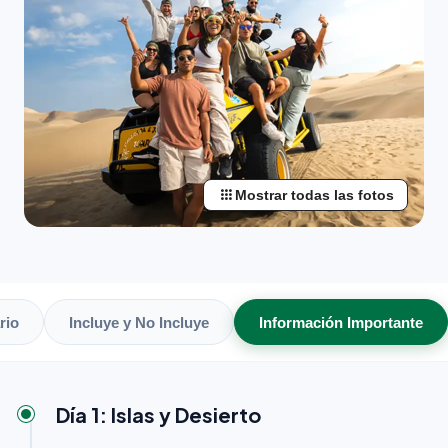
apps
Mostrar todas las fotos
ario
Incluye y No Incluye
Información Importante
Día 1: Islas y Desierto