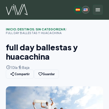
Saltar
al
menu
contenido
INICIO
/
DESTINOS
/
SIN CATEGORIZAR
/
FULL DAY BALLESTAS Y HUACACHINA
full day ballestas y
huacachina
schedule
hiking
1 Día
Baja
share
favorite_border
Compartir
Guardar