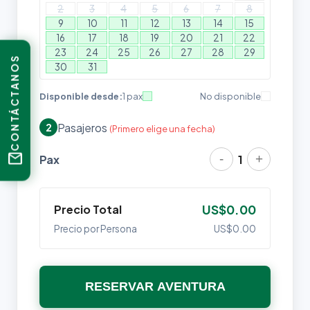
2
3
4
5
6
7
8
9
10
11
12
13
14
15
16
17
18
19
20
21
22
23
24
25
26
27
28
29
CONTÁCTANOS
30
31
Disponible desde:
1 pax
No disponible
Pasajeros
2
(Primero elige una fecha)
mail
-
+
Pax
1
Precio Total
US$0.00
Precio por Persona
US$0.00
RESERVAR AVENTURA