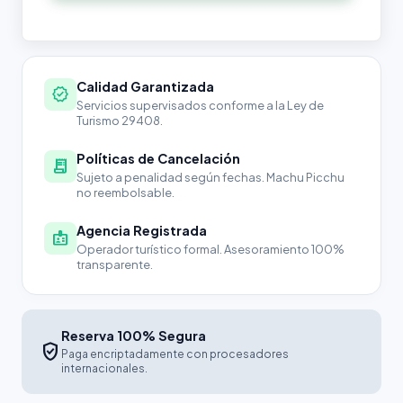
Calidad Garantizada
verified
Servicios supervisados conforme a la Ley de
Turismo 29408.
Políticas de Cancelación
receipt_long
Sujeto a penalidad según fechas. Machu Picchu
no reembolsable.
Agencia Registrada
badge
Operador turístico formal. Asesoramiento 100%
transparente.
Reserva 100% Segura
verified_user
Paga encriptadamente con procesadores
internacionales.