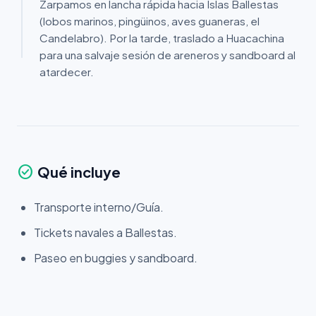
Zarpamos en lancha rápida hacia Islas Ballestas
(lobos marinos, pingüinos, aves guaneras, el
Candelabro). Por la tarde, traslado a Huacachina
para una salvaje sesión de areneros y sandboard al
atardecer.
check_circle
Qué incluye
Transporte interno/Guía.
Tickets navales a Ballestas.
Paseo en buggies y sandboard.