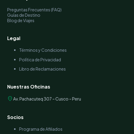
Preguntas Frecuentes (FAQ)
Guías de Destino
Blog de Viajes
Legal
Términos y Condiciones
Política de Privacidad
Libro de Reclamaciones
Nuestras Oficinas
location_on
Av. Pachacuteq 307 – Cusco – Peru
Socios
Programa de Afiliados