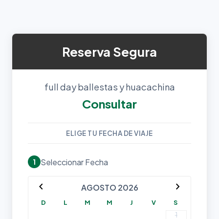
Reserva Segura
full day ballestas y huacachina
Consultar
ELIGE TU FECHA DE VIAJE
Seleccionar Fecha
1
chevron_left
chevron_right
AGOSTO 2026
D
L
M
M
J
V
S
1